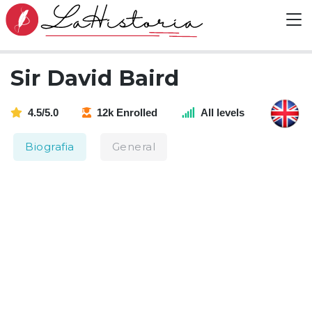
Sir David Baird
4.5/5.0
12k Enrolled
All levels
Biografia
General