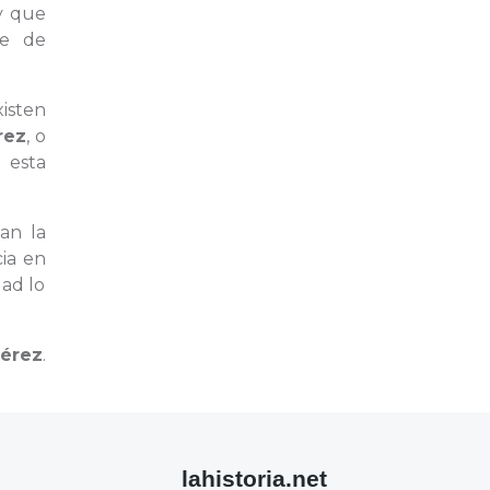
y que
ie de
isten
rez
, o
 esta
an la
ia en
dad lo
Pérez
.
lahistoria.net