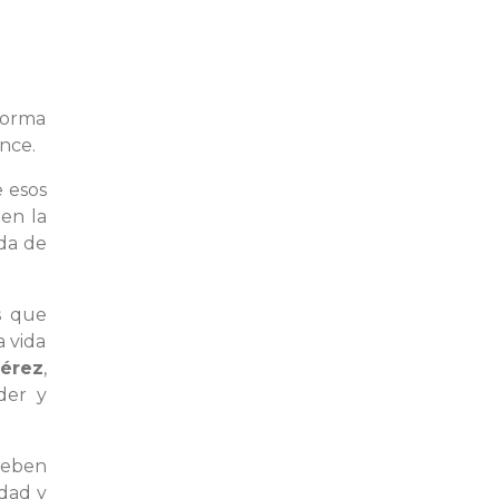
 forma
ance.
 esos
 en la
da de
s que
a vida
Pérez
,
der y
 deben
edad y