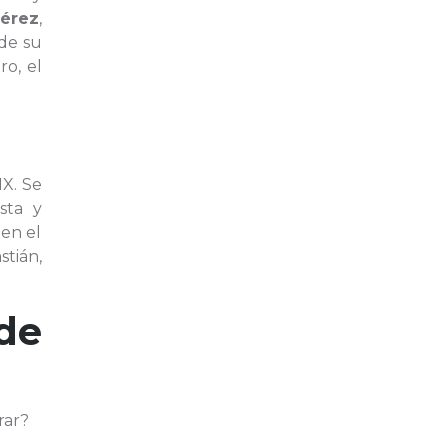
Pérez
,
 de su
ro, el
IX. Se
sta y
 en el
stián,
de
rar?