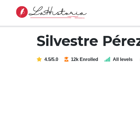
Silvestre Pére
4.5/5.0
12k Enrolled
All levels