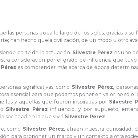
aquellas personas quea lo largo de los siglos, gracias a su
 arte; han hecho quela civilización, de un modo u otro,av
siendo parte de la actuación.
Silvestre Pérez
es uno de
stra consideración por el grado de influencia que tuvo
 Pérez
es comprender más acerca de época determina
 personas significativas como
Silvestre Pérez
, persona
osa esencial para que podamos poner en valor no sólo l
quellos y aquellas que fueron inspiradas por
Silvestre 
ro
Silvestre Pérez
influenció, y por supuesto, enten
la sociedad en la que vivió
Silvestre Pérez
.
que, como
Silvestre Pérez
, atraen nuestra curiosidad,
exión para proponer un marco y un contexto a otra soci