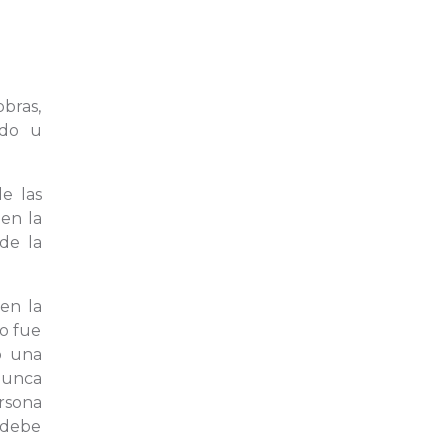
obras,
odo u
e las
 en la
de la
en la
do fue
ó una
nunca
rsona
 debe