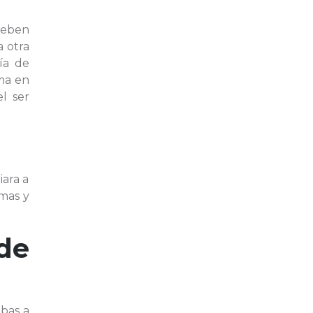
deben
 otra
ía de
rma en
l ser
iara a
mas y
de
bas a