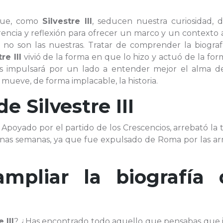
 que, como
Silvestre III
, seducen nuestra curiosidad, 
cia y reflexión para ofrecer un marco y un contexto a
e no son las nuestras. Tratar de comprender la biograf
re III
vivió de la forma en que lo hizo y actuó de la fo
os impulsará por un lado a entender mejor el alma de
 mueve, de forma implacable, la historia.
 de
Silvestre III
. Apoyado por el partido de los Crescencios, arrebató la t
unas semanas, ya que fue expulsado de Roma por las ar
ampliar la biografía 
 III
? ¿Has encontrado todo aquello que pensabas que i