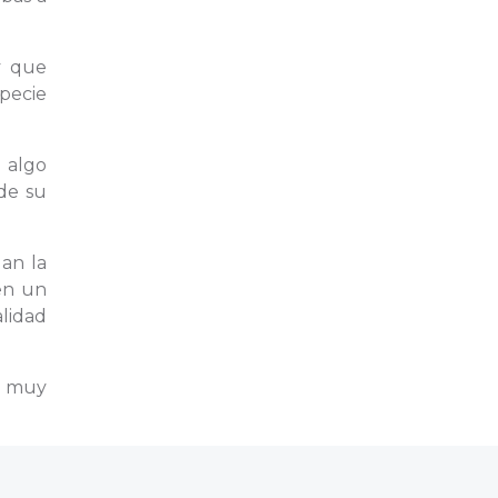
y que
pecie
 algo
 de su
lan la
en un
alidad
s muy