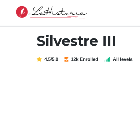
Silvestre III
4.5/5.0
12k Enrolled
All levels