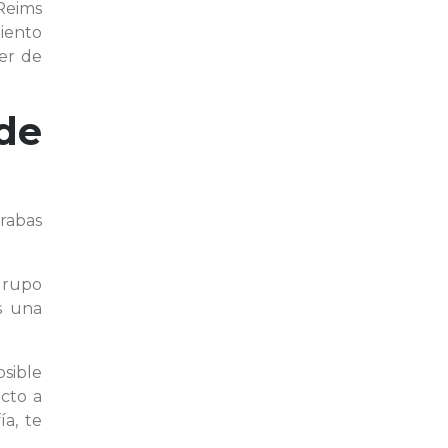
 Reims
iento
er de
de
rabas
grupo
 una
sible
ecto a
a, te