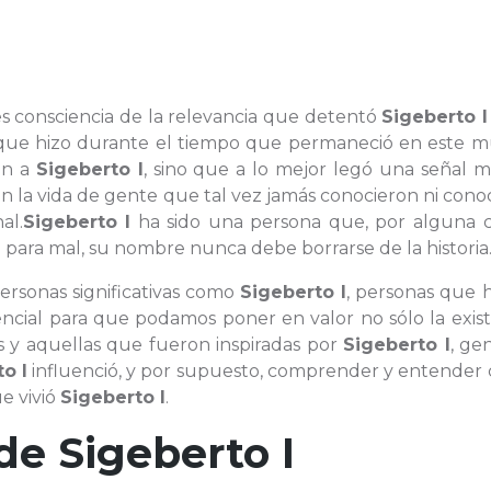
es consciencia de la relevancia que detentó
Sigeberto I
lo que hizo durante el tiempo que permaneció en este 
on a
Sigeberto I
, sino que a lo mejor legó una señal 
 la vida de gente que tal vez jamás conocieron ni cono
al.
Sigeberto I
ha sido una persona que, por alguna c
 para mal, su nombre nunca debe borrarse de la historia
rsonas significativas como
Sigeberto I
, personas que 
encial para que podamos poner en valor no sólo la exis
os y aquellas que fueron inspiradas por
Sigeberto I
, ge
o I
influenció, y por supuesto, comprender y entender
ue vivió
Sigeberto I
.
 de
Sigeberto I