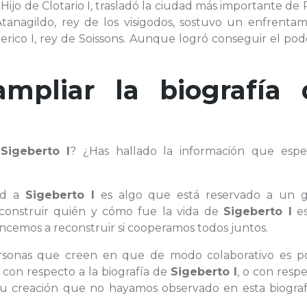
. Hijo de Clotario I, trasladó la ciudad más importante de
tanagildo, rey de los visigodos, sostuvo un enfrentam
rico I, rey de Soissons. Aunque logró conseguir el pod
ampliar la biografía 
e
Sigeberto I
? ¿Has hallado la información que espe
ad a
Sigeberto I
es algo que está reservado a un 
econstruir quién y cómo fue la vida de
Sigeberto I
es
cemos a reconstruir si cooperamos todos juntos.
personas que creen en que de modo colaborativo es po
 con respecto a la biografía de
Sigeberto I
, o con resp
 u creación que no hayamos observado en esta biografí