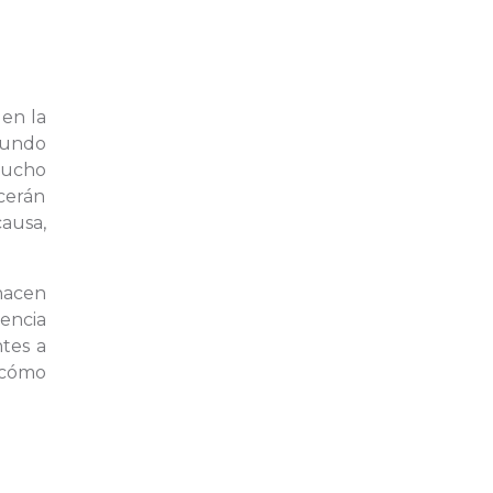
en la
mundo
mucho
cerán
ausa,
.
hacen
tencia
ntes a
 cómo