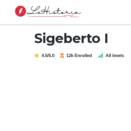
Sigeberto I
4.5/5.0
12k Enrolled
All levels