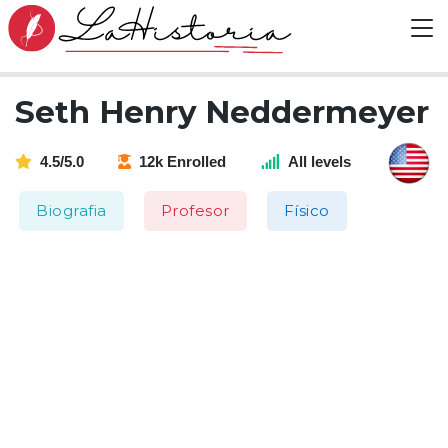
Seth Henry Neddermeyer
4.5/5.0
12k Enrolled
All levels
Biografia
Profesor
Físico