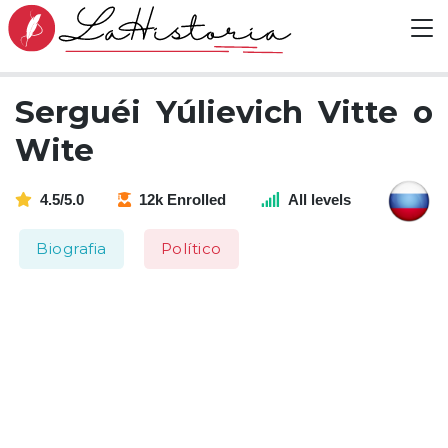
Serguéi Yúlievich Vitte o
Wite
4.5/5.0
12k Enrolled
All levels
Biografia
Político