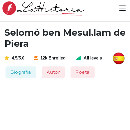
Selomó ben Mesul.lam de
Piera
4.5/5.0
12k Enrolled
All levels
Biografia
Autor
Poeta