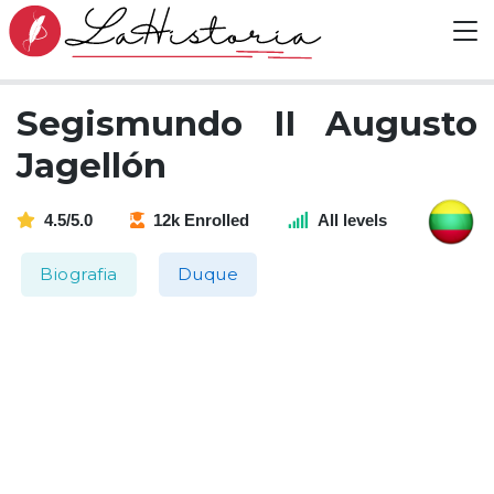
Segismundo II Augusto
Jagellón
4.5/5.0
12k Enrolled
All levels
Biografia
Duque