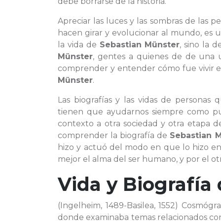
debe borrarse de la historia.
Apreciar las luces y las sombras de las p
hacen girar y evolucionar al mundo, es 
la vida de
Sebastian Münster
, sino la 
Münster
, gentes a quienes de de una 
comprender y entender cómo fue vivir en 
Münster
.
Las biografías y las vidas de personas
tienen que ayudarnos siempre como pun
contexto a otra sociedad y otra etapa d
comprender la biografía de
Sebastian 
hizo y actuó del modo en que lo hizo en
mejor el alma del ser humano, y por el otr
Vida y Biografía
(Ingelheim, 1489-Basilea, 1552) Cosmógr
donde examinaba temas relacionados con l