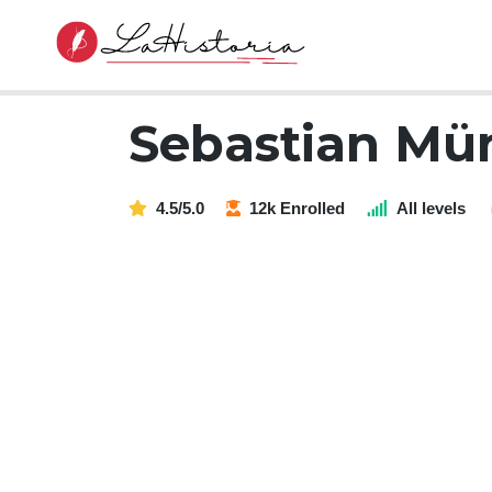
Sebastian Mü
4.5/5.0
12k Enrolled
All levels