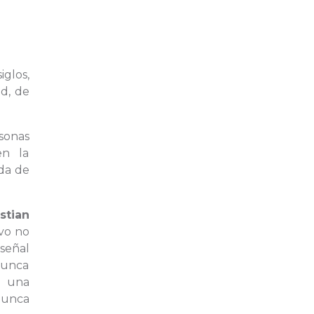
iglos,
ad, de
sonas
en la
da de
stian
ivo no
 señal
nunca
 una
nunca