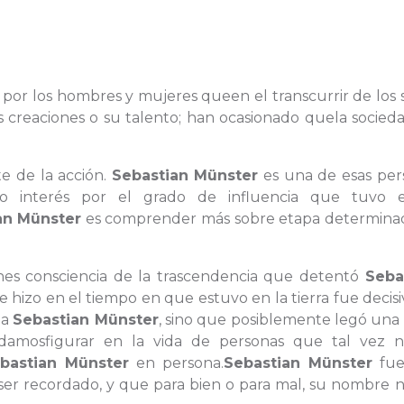
ita por los hombres y mujeres queen el transcurrir de los s
us creaciones o su talento; han ocasionado quela socied
e de la acción.
Sebastian Münster
es una de esas per
ro interés por el grado de influencia que tuvo 
an Münster
es comprender más sobre etapa determina
enes consciencia de la trascendencia que detentó
Seba
ue hizo en el tiempo en que estuvo en la tierra fue decis
 a
Sebastian Münster
, sino que posiblemente legó una
amosfigurar en la vida de personas que tal vez 
bastian Münster
en persona.
Sebastian Münster
fue
ser recordado, y que para bien o para mal, su nombre 