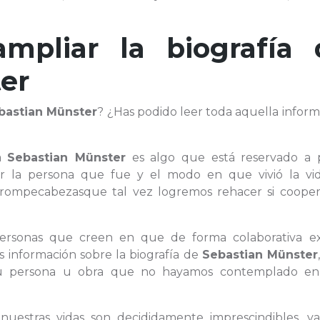
ampliar la biografía 
er
bastian Münster
? ¿Has podido leer toda aquella infor
 a
Sebastian Münster
es algo que está reservado a 
r la persona que fue y el modo en que vivió la vi
rompecabezasque tal vez logremos rehacer si coope
personas que creen en que de forma colaborativa ex
es información sobre la biografía de
Sebastian Münster
e su persona u obra que no hayamos contemplado en
 nuestras vidas son decididamente imprescindibles, y