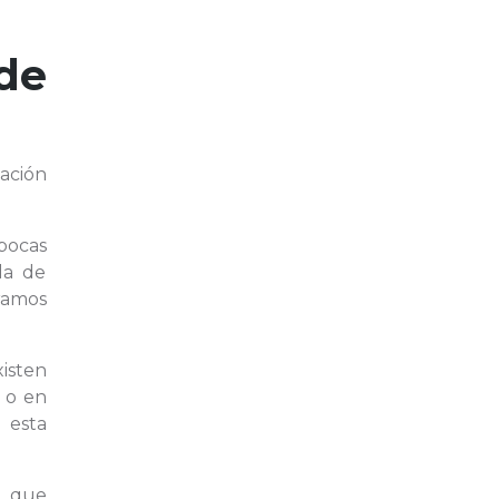
de
mación
pocas
da de
ramos
isten
, o en
 esta
a que