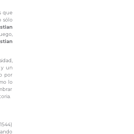
s que
o sólo
stian
uego,
stian
sidad,
 y un
zo por
mo lo
umbrar
oria.
1544)
exando