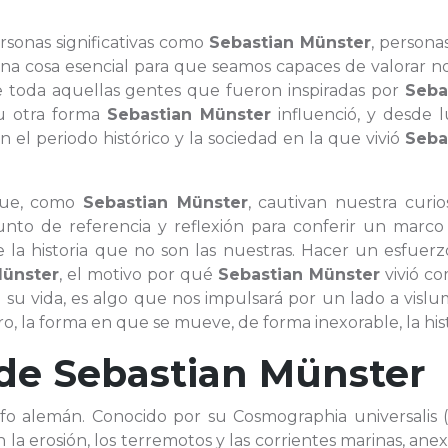
ersonas significativas como
Sebastian Münster
, persona
una cosa esencial para que seamos capaces de valorar n
de toda aquellas gentes que fueron inspiradas por
Seba
u otra forma
Sebastian Münster
influenció, y desde l
el periodo histórico y la sociedad en la que vivió
Seba
 que, como
Sebastian Münster
, cautivan nuestra curio
to de referencia y reflexión para conferir un marco
e la historia que no son las nuestras. Hacer un esfuer
Münster
, el motivo por qué
Sebastian Münster
vivió co
 su vida, es algo que nos impulsará por un lado a visl
o, la forma en que se mueve, de forma inexorable, la hist
 de
Sebastian Münster
afo alemán. Conocido por su Cosmographia universalis (
a erosión, los terremotos y las corrientes marinas, an