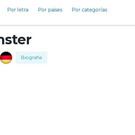
Por letra
Por paises
Por categorías
nster
Biografia