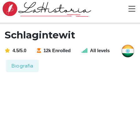
Schlagintewit
4.5/5.0
12k Enrolled
All levels
Biografia