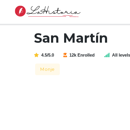
San Martín
4.5/5.0
12k Enrolled
All level
Monje