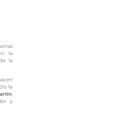
sonas
en la
de la
hacen
lo la
artín
,
der y