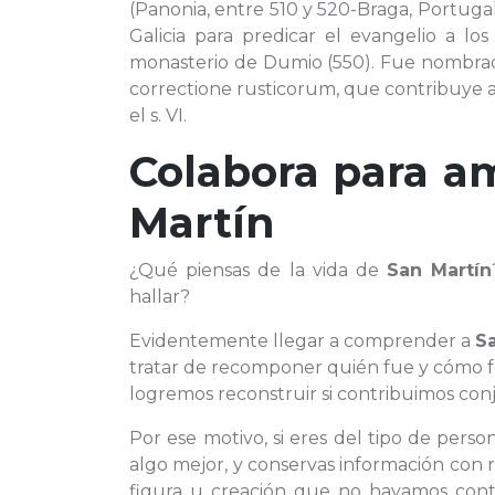
(Panonia, entre 510 y 520-Braga, Portugal
Galicia para predicar el evangelio a l
monasterio de Dumio (550). Fue nombrado
correctione rusticorum, que contribuye a
el s. VI.
Colabora para am
Martín
¿Qué piensas de la vida de
San Martín
hallar?
Evidentemente llegar a comprender a
S
tratar de recomponer quién fue y cómo f
logremos reconstruir si contribuimos co
Por ese motivo, si eres del tipo de per
algo mejor, y conservas información con 
figura u creación que no hayamos conte