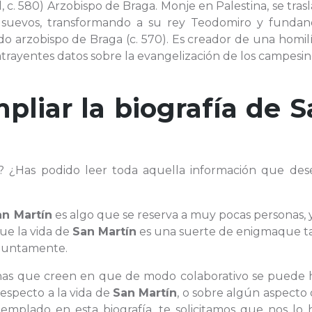
, c. 580) Arzobispo de Braga. Monje en Palestina, se tras
os suevos, transformando a su rey Teodomiro y fundan
 arzobispo de Braga (c. 570). Es creador de una homilí
trayentes datos sobre la evangelización de los campesi
pliar la biografía de
S
? ¿Has podido leer toda aquella información que des
an Martín
es algo que se reserva a muy pocas personas,
ue la vida de
San Martín
es una suerte de enigmaque ta
njuntamente.
sonas que creen en que de modo colaborativo se puede 
respecto a la vida de
San Martín
, o sobre algún aspecto
mplado en esta biografía, te solicitamos que nos lo 