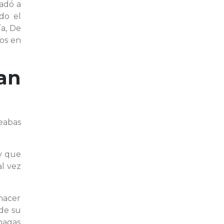
ladó a
do el
a, De
nos en
an
eabas
 y que
l vez
hacer
 de su
hagas