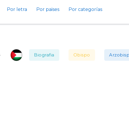
Por letra
Por paises
Por categorías
Biografia
Obispo
Arzobis
s