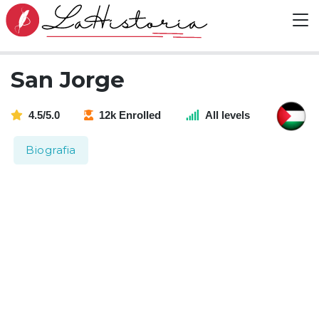
San Jorge
4.5/5.0
12k Enrolled
All levels
Biografia