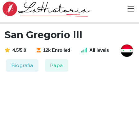
San Gregorio III
4.5/5.0
12k Enrolled
All levels
Biografia
Papa