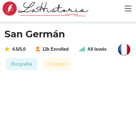
San Germán
4.5/5.0
12k Enrolled
All levels
Biografia
Obispo