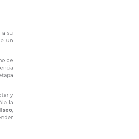
s a su
de un
no de
encia
etapa
otar y
lo la
liseo
,
ender