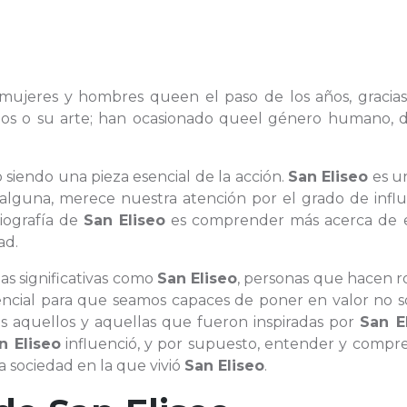
as mujeres y hombres queen el paso de los años, gracia
azgos o su arte; han ocasionado queel género humano, 
 siendo una pieza esencial de la acción.
San Eliseo
es u
alguna, merece nuestra atención por el grado de influ
iografía de
San Eliseo
es comprender más acerca de 
ad.
as significativas como
San Eliseo
, personas que hacen r
ncial para que seamos capaces de poner en valor no só
dos aquellos y aquellas que fueron inspiradas por
San E
n Eliseo
influenció, y por supuesto, entender y compr
a sociedad en la que vivió
San Eliseo
.