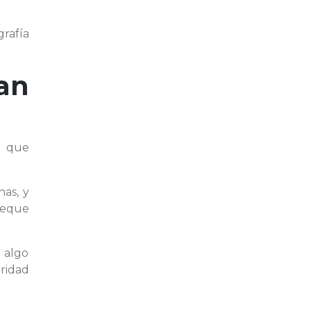
grafía
an
n que
nas, y
leque
r algo
aridad