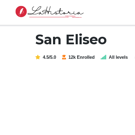
San Eliseo
4.5/5.0
12k Enrolled
All levels