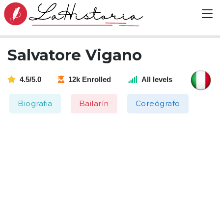
Salvatore Vigano
4.5/5.0
12k Enrolled
All levels
Biografia
Bailarín
Coreógrafo