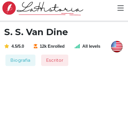
S. S. Van Dine
4.5/5.0
12k Enrolled
All levels
Biografia
Escritor