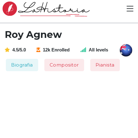
Roy Agnew
4.5/5.0
12k Enrolled
All levels
Biografia
Compositor
Pianista