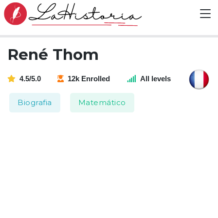
René Thom
4.5/5.0
12k Enrolled
All levels
Biografia
Matemático