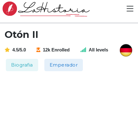
Otón II
4.5/5.0
12k Enrolled
All levels
Biografia
Emperador