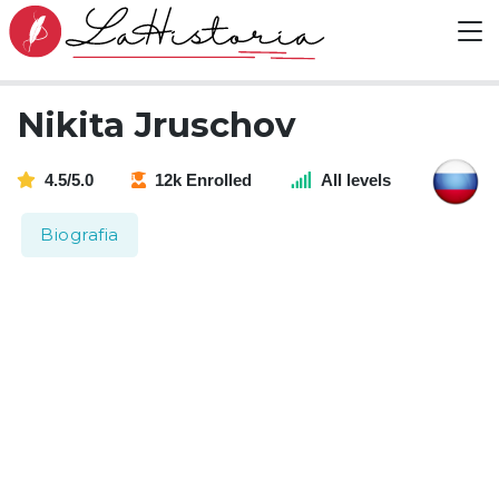
Nikita Jruschov
4.5/5.0
12k Enrolled
All levels
Biografia