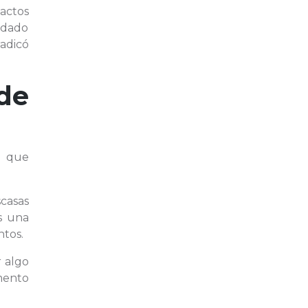
pactos
ordado
radicó
de
n que
scasas
s una
ntos.
r algo
mento