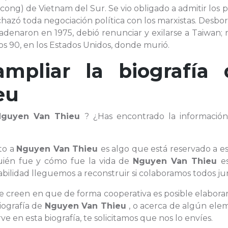
tcong) de Vietnam del Sur. Se vio obligado a admitir los 
chazó toda negociación política con los marxistas. Desb
adenaron en 1975, debió renunciar y exilarse a Taiwan; 
ños 90, en los Estados Unidos, donde murió.
ampliar la biografía 
eu
Nguyen Van Thieu
? ¿Has encontrado la informació
to a
Nguyen Van Thieu
es algo que está reservado a e
quién fue y cómo fue la vida de
Nguyen Van Thieu
e
ilidad lleguemos a reconstruir si colaboramos todos ju
ue creen en que de forma cooperativa es posible elabora
iografía de
Nguyen Van Thieu
, o acerca de algún ele
e en esta biografía, te solicitamos que nos lo envíes.