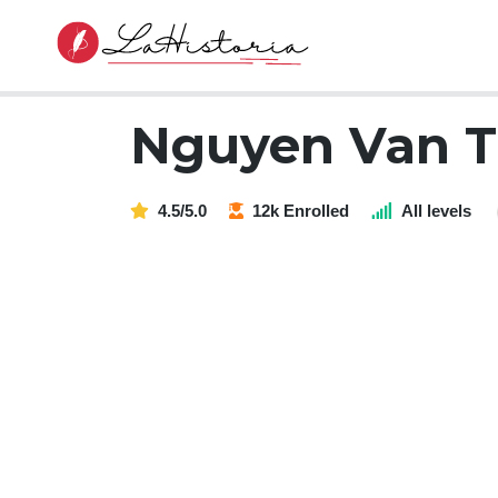
Nguyen Van T
4.5/5.0
12k Enrolled
All levels