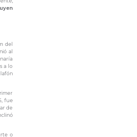
ente,
uyen
am del
nió al
onaría
s a lo
alafón
primer
5, fue
sar de
nclinó
rte o