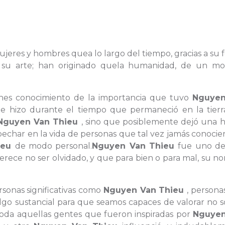
s mujeres y hombres quea lo largo del tiempo, gracias a su
 o su arte; han originado quela humanidad, de un m
enes conocimiento de la importancia que tuvo
Nguyen
que hizo durante el tiempo que permaneció en la tierr
Nguyen Van Thieu
, sino que posiblemente dejó una h
har en la vida de personas que tal vez jamás conocier
ieu
de modo personal.
Nguyen Van Thieu
fue uno de
rece no ser olvidado, y que para bien o para mal, su n
rsonas significativas como
Nguyen Van Thieu
, persona
lgo sustancial para que seamos capaces de valorar no s
 toda aquellas gentes que fueron inspiradas por
Nguyen