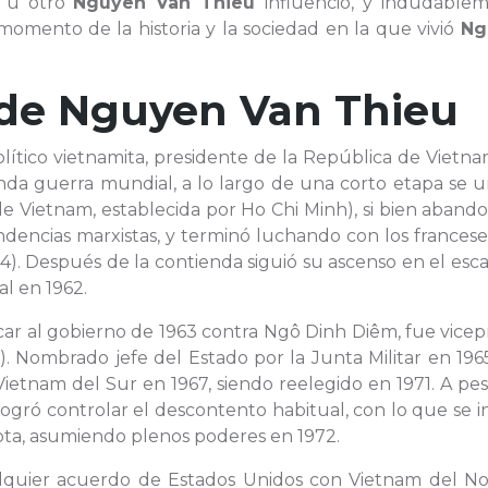
o u otro
Nguyen Van Thieu
influenció, y indudablem
 momento de la historia y la sociedad en la que vivió
Ng
 de
Nguyen Van Thieu
 político vietnamita, presidente de la República de Vietn
unda guerra mundial, a lo largo de una corto etapa se u
de Vietnam, establecida por Ho Chi Minh), si bien aband
dencias marxistas, y terminó luchando con los francese
4). Después de la contienda siguió su ascenso en el esc
al en 1962.
car al gobierno de 1963 contra Ngô Dinh Diêm, fue vice
). Nombrado jefe del Estado por la Junta Militar en 196
ietnam del Sur en 1967, siendo reelegido en 1971. A pe
gró controlar el descontento habitual, con lo que se i
ota, asumiendo plenos poderes en 1972.
ualquier acuerdo de Estados Unidos con Vietnam del No