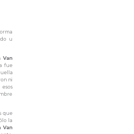
 forma
odo u
 Van
a fue
uella
on ni
 esos
ombre
s que
ólo la
 Van