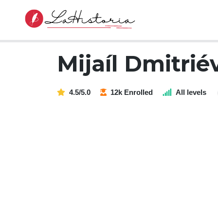
Mijaíl Dmitri
4.5/5.0
12k Enrolled
All levels