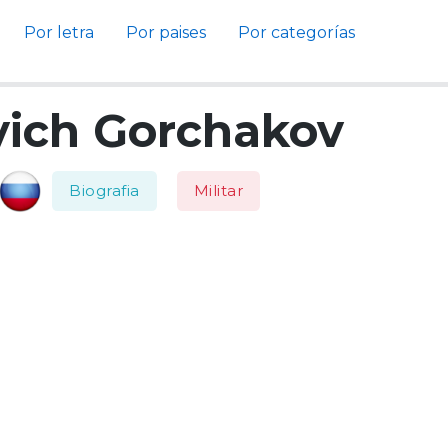
Por letra
Por paises
Por categorías
évich Gorchakov
Biografia
Militar