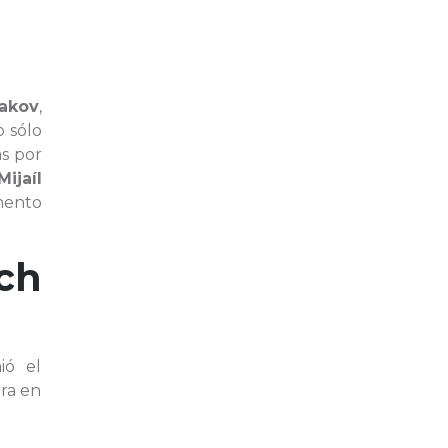
hakov
,
o sólo
as por
Mijaíl
omento
ich
ió el
ara en