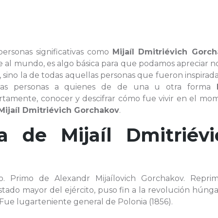
personas significativas como
Mijaíl Dmitriévich Gorc
e al mundo, es algo básica para que podamos apreciar n
, sino la de todas aquellas personas que fueron inspirad
llas personas a quienes de de una u otra forma
iertamente, conocer y descifrar cómo fue vivir en el m
Mijaíl Dmitriévich Gorchakov
.
fía de
Mijaíl Dmitriév
uso. Primo de Alexandr Mijaílovich Gorchakov. Reprim
stado mayor del ejército, puso fin a la revolución húng
Fue lugarteniente general de Polonia (1856).