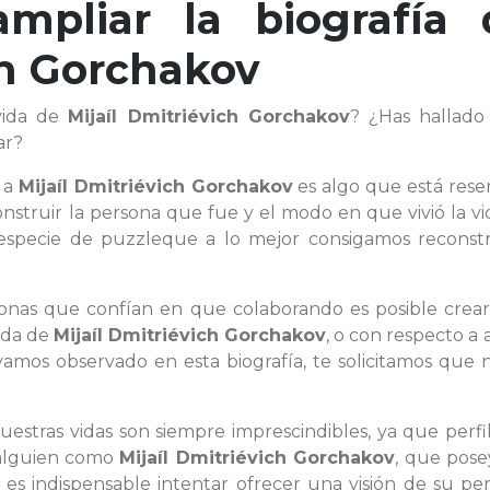
ampliar la biografía 
ch Gorchakov
vida de
Mijaíl Dmitriévich Gorchakov
? ¿Has hallado
ar?
 a
Mijaíl Dmitriévich Gorchakov
es algo que está rese
nstruir la persona que fue y el modo en que vivió la v
specie de puzzleque a lo mejor consigamos reconstru
rsonas que confían en que colaborando es posible crear
vida de
Mijaíl Dmitriévich Gorchakov
, o con respecto a
mos observado en esta biografía, te solicitamos que n
uestras vidas son siempre imprescindibles, ya que perfi
e alguien como
Mijaíl Dmitriévich Gorchakov
, que pose
 es indispensable intentar ofrecer una visión de su pe