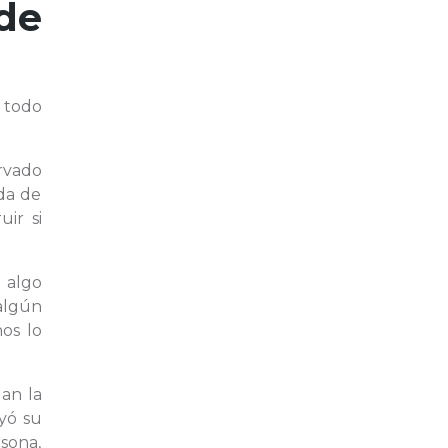
de
 todo
rvado
ida de
ir si
 algo
 algún
os lo
lan la
yó su
rsona,