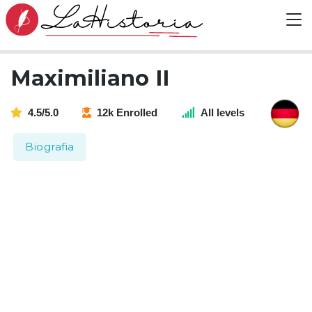
Maximiliano II
4.5/5.0
12k Enrolled
All levels
Biografia