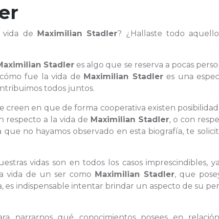
er
a vida de
Maximilian Stadler
? ¿Hallaste todo aquell
Maximilian Stadler
es algo que se reserva a pocas perso
 cómo fue la vida de
Maximilian Stadler
es una espec
ntribuimos todos juntos.
ue creen en que de forma cooperativa existen posibilida
n respecto a la vida de
Maximilian Stadler
, o con resp
 que no hayamos observado en esta biografía, te solici
uestras vidas son en todos los casos imprescindibles, 
 la vida de un ser como
Maximilian Stadler
, que pose
 es indispensable intentar brindar un aspecto de su pe
.
para narrarnos qué conocimientos posees en relació