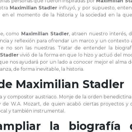
uellas personas que fueron inspiradas por
Maximilian St
otra
Maximilian Stadler
influyó, y por supuesto, enten
en el momento de la historia y la sociedad en la que 
que, como
Maximilian Stadler
, atraen nuestro interés,
ia y reflexión para ofrendar un marco y un contexto a
ue no son las nuestras. Tratar de entender la biograf
 Stadler
vivió de la forma en que lo hizo y actuó del m
o que nos ayudará por un lado a conocer mejor el alma d
nza, de forma inevitable, la historia.
 de
Maximilian Stadler
sta y compositor austriaco. Monje de la orden benedictina
 de W.A. Mozart, de quien acabó ciertas proyectos y 
ocal y también instrumental.
ampliar la biografía 