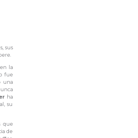
s, sus
pere.
en la
o fue
ó una
nunca
er
ha
l, su
s que
cia de