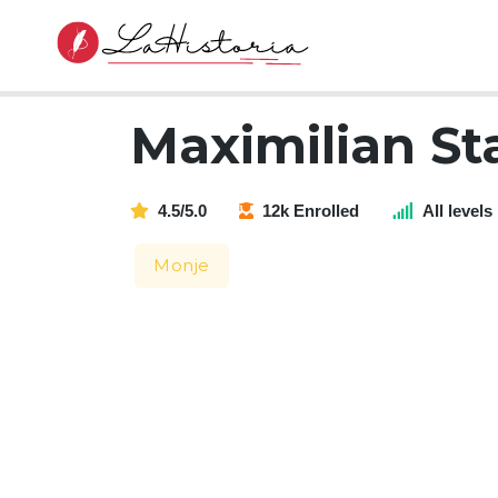
Maximilian St
4.5/5.0
12k Enrolled
All levels
Monje