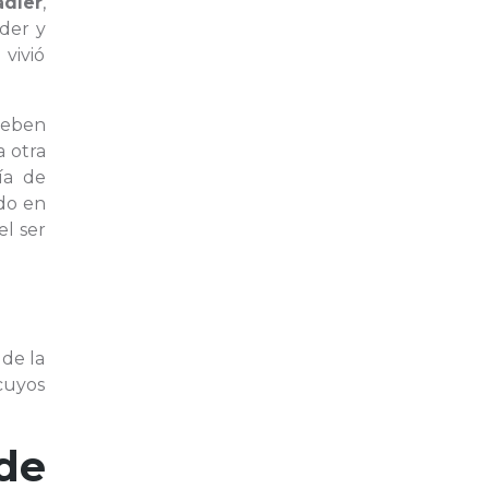
adler
,
der y
vivió
 deben
 otra
ía de
odo en
el ser
 de la
cuyos
de