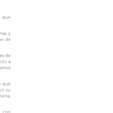
o que
nas, y
ie de
des de
ecto a
tamos
ya que
yó su
rsona,
n con