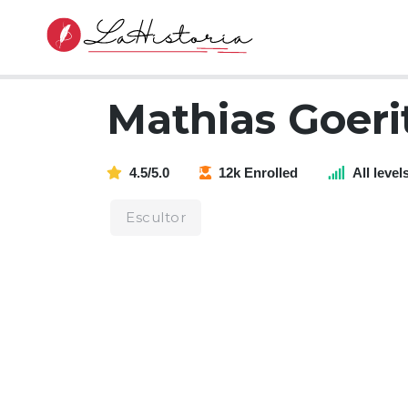
Mathias Goeri
4.5/5.0
12k Enrolled
All level
Escultor