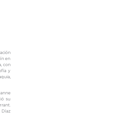
nación
lín en
a, con
ofía y
aquia,
rianne
ió su
rrant.
 Díaz