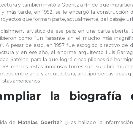
ectura y también invitó a Goeritz a fin de que impartie
 y más tarde, en 1952, se le encargó la construcción 
s proyectos que forman parte, actualmente, del paisaje u
lishment artístico de ese país; en una carta abierta, 
ribieron como "un farsante sin el mucho más insignifi
a". A pesar de esto, en 1957 fue escogido directivo de 
ectura y en ese año, el enorme arquitecto Luis Barrag
dad Satélite, para la que logró cinco pilones de hormi
 y 58 metros; estas inmensas torres son su obra much
ntesis entre arte y arquitectura, anticipó ciertas ideas 
listas americanos.
ampliar la biografía 
vida de
Mathias Goeritz
? ¿Has hallado la informació