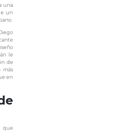
ra una
de un
rbano.
Diego
cante
diseño
án le
gón de
o más
que en
de
n que