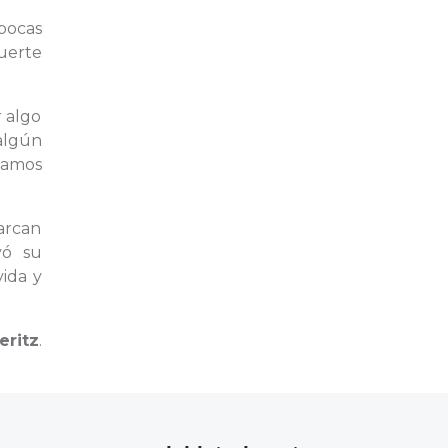
pocas
uerte
r algo
algún
itamos
marcan
yó su
vida y
eritz
.