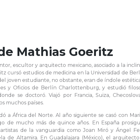
 de
Mathias Goeritz
ntor, escultor y arquitecto mexicano, asociado a la incli
ritz cursó estudios de medicina en la Universidad de Ber
del joven estudiante, no obstante, eran de índole estétic
es y Oficios de Berlín Charlottenburg, y estudió filos
 donde se doctoró. Viajó por Francia, Suiza, Checoslov
tros muchos países.
adó a África del Norte. Al año siguiente se casó con Ma
rgo de mucho más de quince años. En España prosigu
es artistas de la vanguardia como Joan Miró y Ángel Fe
la de Altamira. En Guadalajara (México), el arquitecto