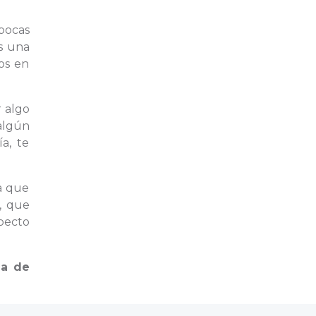
pocas
s una
os en
r algo
algún
a, te
a que
, que
specto
a de