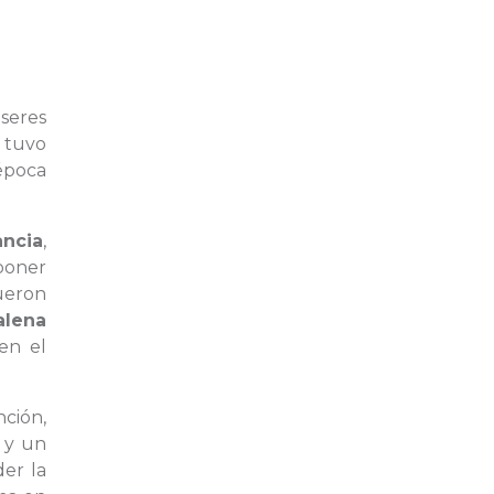
seres
 tuvo
época
ncia
,
poner
ueron
lena
en el
ción,
 y un
er la