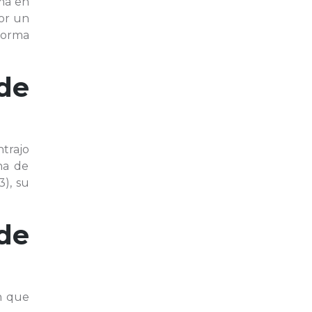
rma en
por un
forma
de
ntrajo
na de
3), su
de
n que