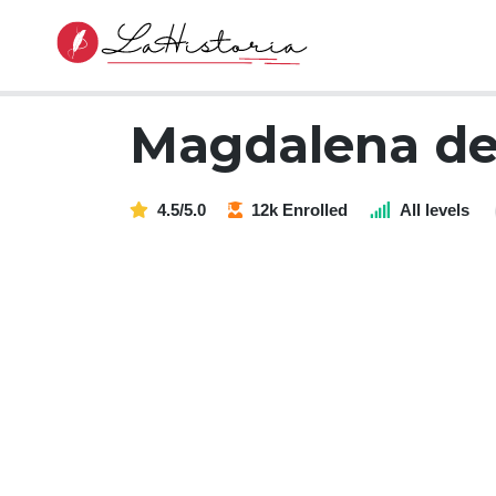
Magdalena de
4.5/5.0
12k Enrolled
All levels