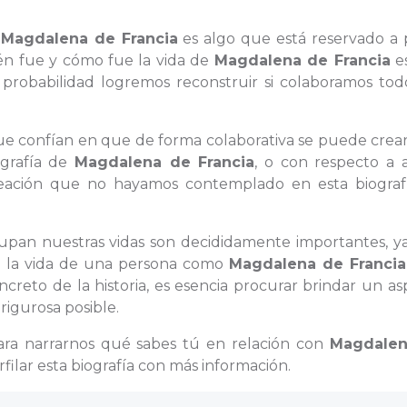
a
Magdalena de Francia
es algo que está reservado a 
ién fue y cómo fue la vida de
Magdalena de Francia
e
robabilidad logremos reconstruir si colaboramos tod
 que confían en que de forma colaborativa se puede crea
ografía de
Magdalena de Francia
, o con respecto a 
reación que no hayamos contemplado en esta biografí
ocupan nuestras vidas son decididamente importantes, y
de la vida de una persona como
Magdalena de Francia
creto de la historia, es esencia procurar brindar un a
rigurosa posible.
ara narrarnos qué sabes tú en relación con
Magdalen
ilar esta biografía con más información.