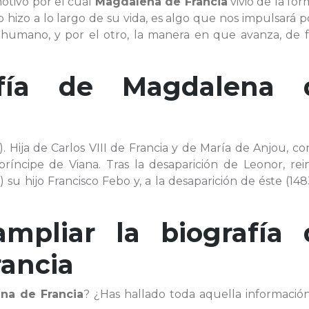
motivo por el cual
Magdalena de Francia
vivió de la fo
 hizo a lo largo de su vida, es algo que nos impulsará 
r humano, y por el otro, la manera en que avanza, de 
afía de
Magdalena 
). Hija de Carlos VIII de Francia y de María de Anjou, co
ríncipe de Viana. Tras la desaparición de Leonor, rei
 su hijo Francisco Febo y, a la desaparición de éste (148
ampliar la biografía 
ancia
na de Francia
? ¿Has hallado toda aquella informació