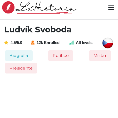
Ludvík Svoboda
4.5/5.0
12k Enrolled
All levels
Biografia
Político
Militar
Presidente