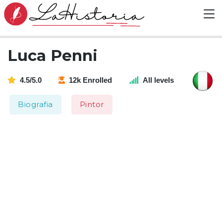
Luca Penni
4.5/5.0
12k Enrolled
All levels
Biografia
Pintor