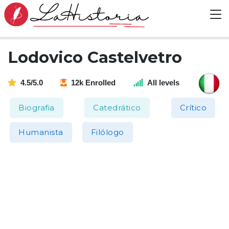
Lodovico Castelvetro
4.5/5.0
12k Enrolled
All levels
Biografia
Catedrático
Crítico
Humanista
Filólogo