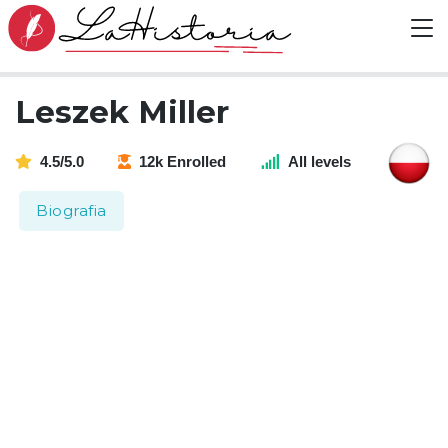
Leszek Miller
4.5/5.0
12k Enrolled
All levels
Biografia