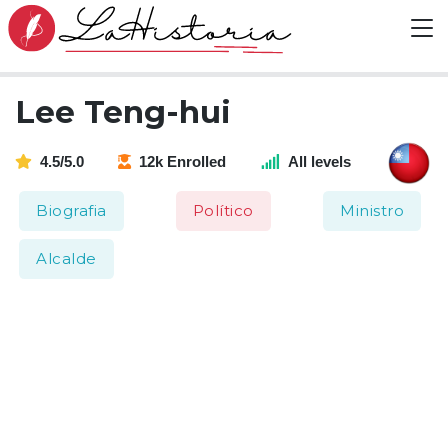
Lee Teng-hui
4.5/5.0
12k Enrolled
All levels
Biografia
Político
Ministro
Alcalde