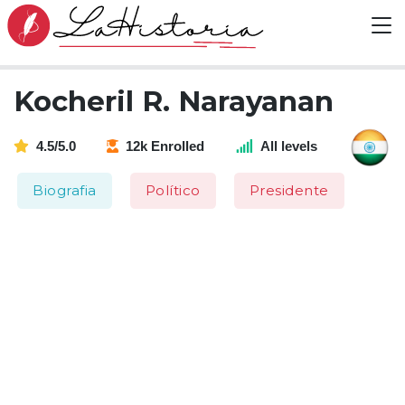
Kocheril R. Narayanan
4.5/5.0
12k Enrolled
All levels
Biografia
Político
Presidente