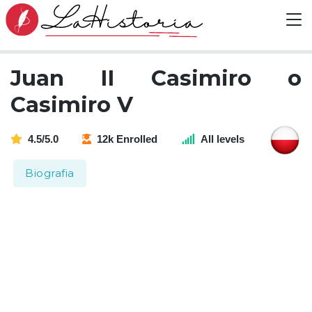
Juan II Casimiro o
Casimiro V
4.5/5.0
12k Enrolled
All levels
Biografia