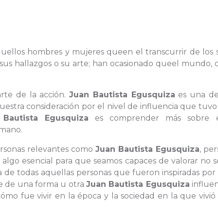
 aquellos hombres y mujeres queen el transcurrir de los s
s, sus hallazgos o su arte; han ocasionado queel mundo,
rte de la acción.
Juan Bautista Egusquiza
es una de
estra consideración por el nivel de influencia que tuvo
 Bautista Egusquiza
es comprender más sobre e
umano.
personas relevantes como
Juan Bautista Egusquiza
, pe
algo esencial para que seamos capaces de valorar no só
 la de todas aquellas personas que fueron inspiradas po
de de una forma u otra
Juan Bautista Egusquiza
influen
o fue vivir en la época y la sociedad en la que vivi