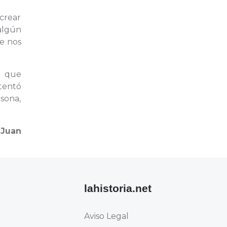
 crear
algún
ue nos
a que
tentó
rsona,
n
Juan
lahistoria.net
Aviso Legal