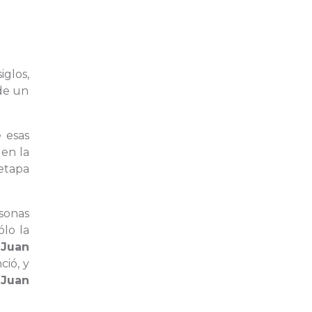
iglos,
 de un
 esas
 en la
tapa
rsonas
lo la
r
Juan
ció, y
ó
Juan