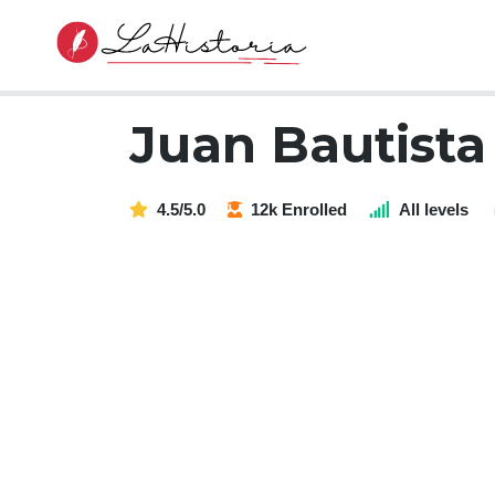
Juan Bautista
4.5/5.0
12k Enrolled
All levels