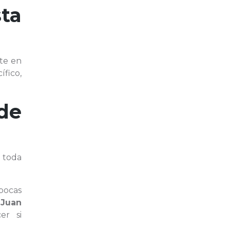
ta
rte en
ífico,
de
 toda
pocas
e
Juan
er si