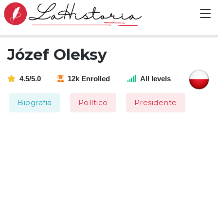
Józef Oleksy
4.5/5.0
12k Enrolled
All levels
Biografia
Político
Presidente