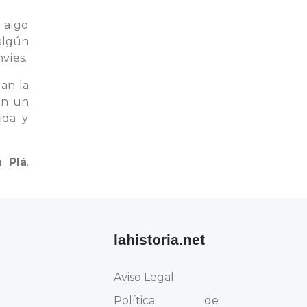
r algo
algún
víes.
lan la
en un
ida y
a Plá
.
lahistoria.net
Aviso Legal
Política de