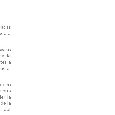
racias
modo u
hacen
ida de
ntes a
ue el
deben
 otra
er la
 de la
ma del