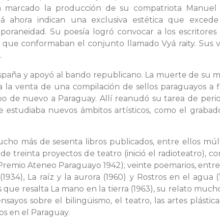
a marcado la producción de su compatriota Manuel 
á ahora indican una exclusiva estética que excede
oraneidad. Su poesía logró convocar a los escritores 
 que conformaban el conjunto llamado Vyá raity. Sus v
.
España y apoyó al bando republicano. La muerte de su m
 la venta de una compilación de sellos paraguayos a f
 de nuevo a Paraguay. Allí reanudó su tarea de period
ue estudiaba nuevos ámbitos artísticos, como el grabad
cho más de sesenta libros publicados, entre ellos múlt
e treinta proyectos de teatro (inició el radioteatro), c
Premio Ateneo Paraguayo 1942); veinte poemarios, entre
934), La raíz y la aurora (1960) y Rostros en el agua (
 que resalta La mano en la tierra (1963), su relato muc
sayos sobre el bilingüismo, el teatro, las artes plástica
cos en el Paraguay.