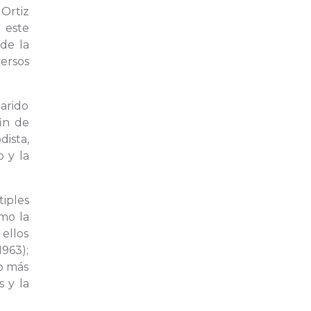
Ortiz
 este
de la
ersos
arido
in de
ista,
o y la
iples
omo la
 ellos
1963);
ho más
s y la