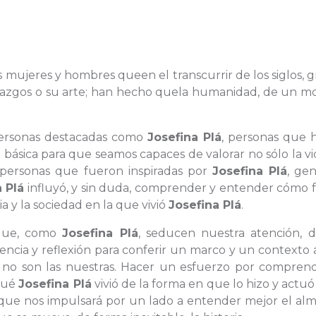
 las mujeres y hombres queen el transcurrir de los siglos, g
hallazgos o su arte; han hecho quela humanidad, de un 
 personas destacadas como
Josefina Plá
, personas que 
 básica para que seamos capaces de valorar no sólo la v
s personas que fueron inspiradas por
Josefina Plá
, ge
 Plá
influyó, y sin duda, comprender y entender cómo f
a y la sociedad en la que vivió
Josefina Plá
.
s que, como
Josefina Plá
, seducen nuestra atención, 
cia y reflexión para conferir un marco y un contexto a
e no son las nuestras. Hacer un esfuerzo por comprend
 qué
Josefina Plá
vivió de la forma en que lo hizo y actuó
o que nos impulsará por un lado a entender mejor el al