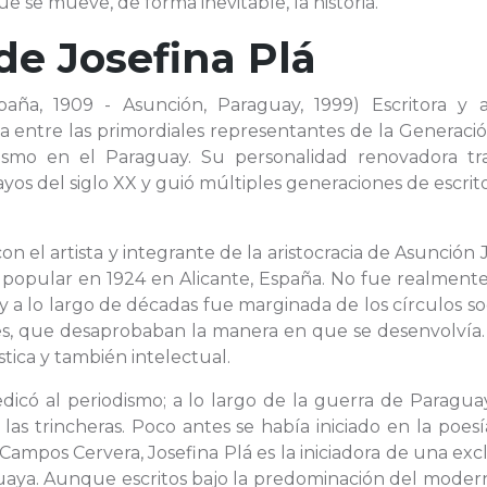
e se mueve, de forma inevitable, la historia.
 de
Josefina Plá
paña, 1909 - Asunción, Paraguay, 1999) Escritora y ar
a entre las primordiales representantes de la Generaci
ismo en el Paraguay. Su personalidad renovadora tra
ayos del siglo XX y guió múltiples generaciones de escrit
n el artista y integrante de la aristocracia de Asunción 
a popular en 1924 en Alicante, España. No fue realment
 y a lo largo de décadas fue marginada de los círculos so
res, que desaprobaban la manera en que se desenvolvía.
stica y también intelectual.
edicó al periodismo; a lo largo de la guerra de Paragu
las trincheras. Poco antes se había iniciado en la poesí
 Campos Cervera, Josefina Plá es la iniciadora de una exc
aguaya. Aunque escritos bajo la predominación del mode