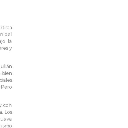
tista
ón del
jo la
ores y
Julián
e bien
ciales
 Pero
ay con
a. Los
lusiva
rnismo