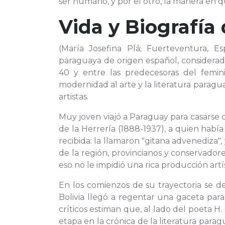
ser humano, y por el otro, la manera en qu
Vida y Biografía
(María Josefina Plá; Fuerteventura, Es
paraguaya de origen español, considerad
40 y entre las predecesoras del femin
modernidad al arte y la literatura paragu
artistas.
Muy joven viajó a Paraguay para casarse co
de la Herrería (1888-1937), a quien habí
recibida: la llamaron "gitana advenediza",
de la región, provincianos y conservado
eso no le impidió una rica producción artí
En los comienzos de su trayectoria se d
Bolivia llegó a regentar una gaceta para 
críticos estiman que, al lado del poeta H.
etapa en la crónica de la literatura par