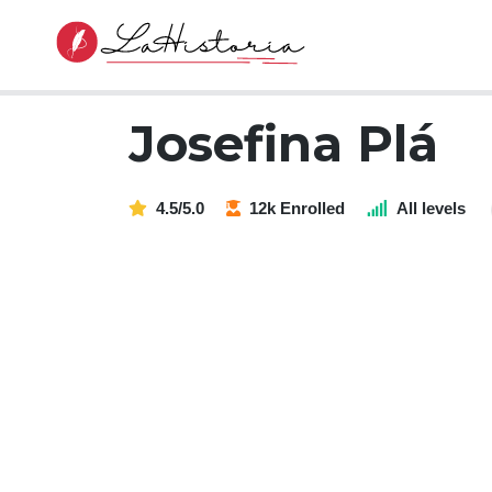
Josefina Plá
4.5/5.0
12k Enrolled
All levels