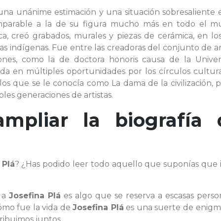
una unánime estimación y una situación sobresaliente e
comparable a la de su figura mucho más en todo el m
ca, creó grabados, murales y piezas de cerámica, en lo
 indígenas. Fue entre las creadoras del conjunto de ar
iones, como la de doctora honoris causa de la Univer
a en múltiples oportunidades por los círculos cultura
n los que se le conocía como La dama de la civilización, 
les generaciones de artistas.
ampliar la biografía 
 Plá
? ¿Has podido leer todo aquello que suponías que i
 a
Josefina Plá
es algo que se reserva a escasas person
ómo fue la vida de
Josefina Plá
es una suerte de enig
ibuimos juntos.