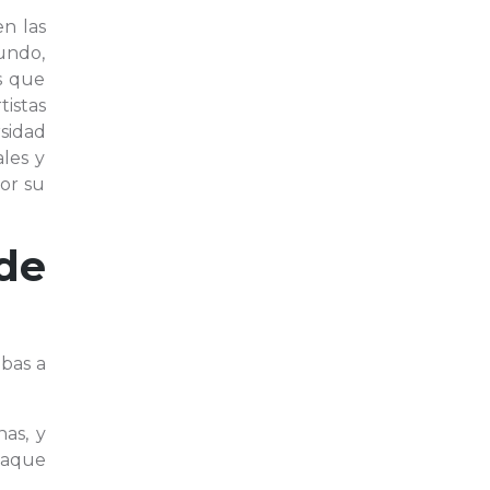
n las
undo,
s que
tistas
sidad
les y
por su
de
bas a
as, y
maque