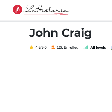
John Craig
4.5/5.0
12k Enrolled
All levels