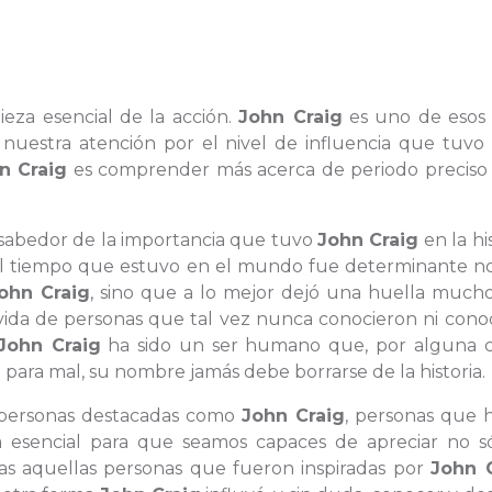
ieza esencial de la acción.
John Craig
es uno de esos 
uestra atención por el nivel de influencia que tuvo 
n Craig
es comprender más acerca de periodo preciso 
 sabedor de la importancia que tuvo
John Craig
en la his
el tiempo que estuvo en el mundo fue determinante no
ohn Craig
, sino que a lo mejor dejó una huella much
vida de personas que tal vez nunca conocieron ni cono
John Craig
ha sido un ser humano que, por alguna c
 para mal, su nombre jamás debe borrarse de la historia.
 personas destacadas como
John Craig
, personas que 
 esencial para que seamos capaces de apreciar no só
odas aquellas personas que fueron inspiradas por
John 