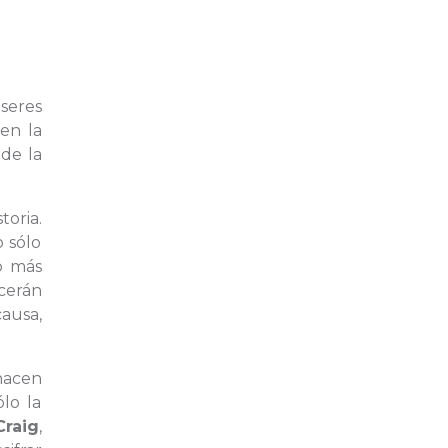
seres
en la
de la
toria.
 sólo
o más
cerán
ausa,
hacen
lo la
Craig
,