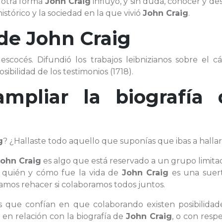
 otra forma
John Craig
influyó, y sin duda, conocer y des
istórico y la sociedad en la que vivió
John Craig
.
 de
John Craig
escocés. Difundió los trabajos leibnizianos sobre el c
osibilidad de los testimonios (1718).
ampliar la biografía 
g
? ¿Hallaste todo aquello que suponías que ibas a halla
John Craig
es algo que está reservado a un grupo limit
 quién y cómo fue la vida de
John Craig
es una suer
mos rehacer si colaboramos todos juntos.
as que confían en que colaborando existen posibilidad
 en relación con la biografía de
John Craig
, o con resp