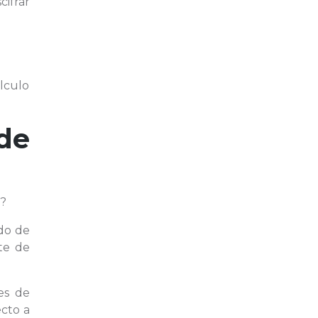
cifrar
álculo
de
r?
ado de
te de
es de
ecto a