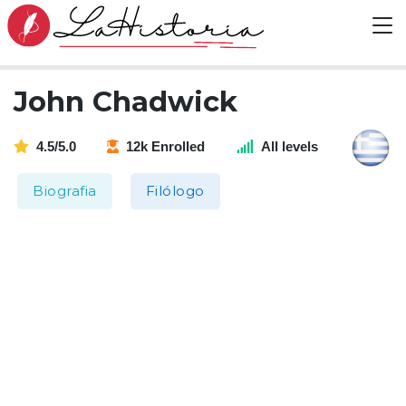
John Chadwick
4.5/5.0
12k Enrolled
All levels
Biografia
Filólogo