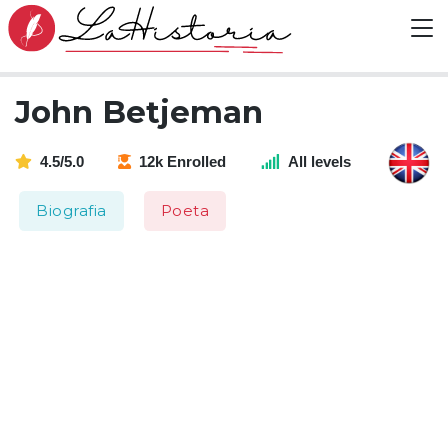
John Betjeman
4.5/5.0
12k Enrolled
All levels
Biografia
Poeta