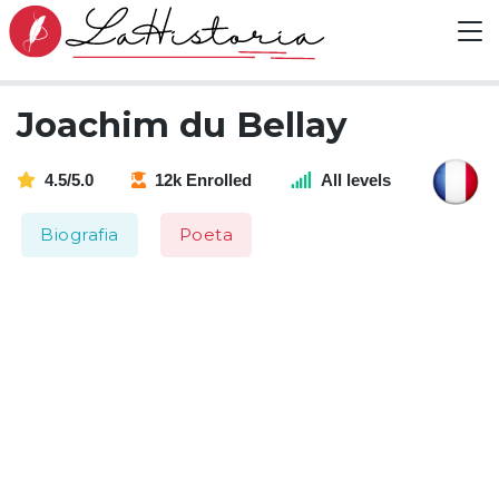
Joachim du Bellay
4.5/5.0
12k Enrolled
All levels
Biografia
Poeta