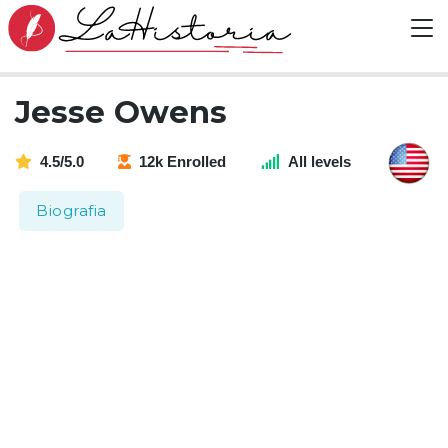
Jesse Owens
4.5/5.0
12k Enrolled
All levels
Biografia