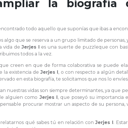
ampliar la biografía 
encontrado todo aquello que suponías que ibas a encon
s algo que se reserva a un grupo limitado de personas,
la vida de
Jerjes I
es una suerte de puzzleque con bas
ribuimos todos a la vez.
s que creen en que de forma colaborativa se puede ela
e la existencia de
Jerjes I
, o con respecto a algún deta
vado en esta biografía, te solicitamos que nos lo envíes
enan nuestras vidas son siempre determinantes, ya que pe
a de alguien como
Jerjes I
, que poseyó su importancia 
ispensable procurar mostrar un aspecto de su persona, 
a relatarnos qué sabes tú en relación con
Jerjes I
. Esta