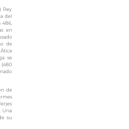
.) Rey
a del
n 486,
as en
ausado
no de
 Ática
ga se
 (480
einado
ión de
normes
Jerjes
s. Una
de su