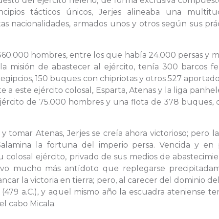
puesto del ejército heleno, de forma exclusiva compues
ipios tácticos únicos, Jerjes alineaba una multit
as nacionalidades, armados unos y otros según sus prác
 360.000 hombres, entre los que había 24.000 persas y 
a misión de abastecer al ejército, tenía 300 barcos fe
os egipcios, 150 buques con chipriotas y otros 527 aportad
e a este ejército colosal, Esparta, Atenas y la liga panhel
ejército de 75.000 hombres y una flota de 378 buques, 
y tomar Atenas, Jerjes se creía ahora victorioso; pero la
Salamina la fortuna del imperio persa. Vencida y en 
su colosal ejército, privado de sus medios de abastecimi
tuvo mucho más antídoto que replegarse precipitada
ancar la victoria en tierra; pero, al carecer del dominio de
 (479 a.C.), y aquel mismo año la escuadra ateniense t
el cabo Micala.