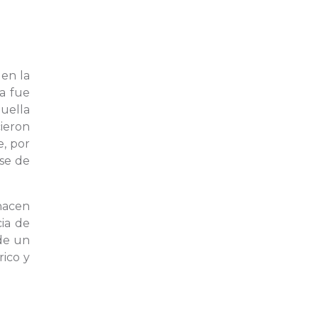
en la
ra fue
huella
ieron
, por
se de
hacen
cia de
 de un
rico y