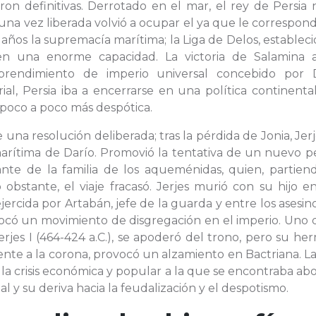
ron definitivas. Derrotado en el mar, el rey de Persia
una vez liberada volvió a ocupar el ya que le correspon
años la supremacía marítima; la Liga de Delos, establec
 en una enorme capacidad. La victoria de Salamina 
endimiento de imperio universal concebido por D
ial, Persia iba a encerrarse en una política continent
 poco a poco más despótica.
 una resolución deliberada; tras la pérdida de Jonia, Jer
arítima de Darío. Promovió la tentativa de un nuevo pe
ante de la familia de los aqueménidas, quien, partien
o obstante, el viaje fracasó. Jerjes murió con su hijo 
jercida por Artabán, jefe de la guarda y entre los asesin
vocó un movimiento de disgregación en el imperio. Uno 
erjes I (464-424 a.C.), se apoderó del trono, pero su h
te a la corona, provocó un alzamiento en Bactriana. La 
 la crisis económica y popular a la que se encontraba a
al y su deriva hacia la feudalización y el despotismo.