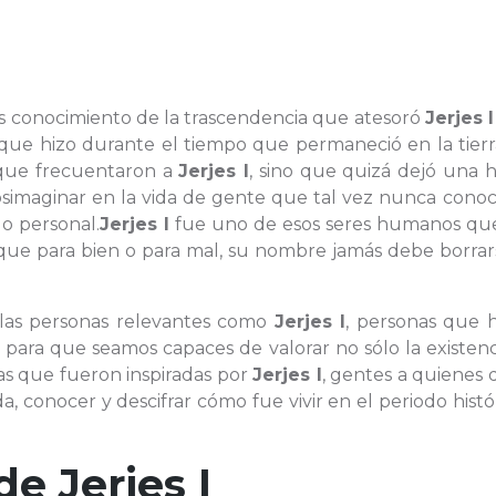
es conocimiento de la trascendencia que atesoró
Jerjes I
o que hizo durante el tiempo que permaneció en la tier
s que frecuentaron a
Jerjes I
, sino que quizá dejó una 
maginar en la vida de gente que tal vez nunca conoc
 personal.
Jerjes I
fue uno de esos seres humanos que
 que para bien o para mal, su nombre jamás debe borrar
 las personas relevantes como
Jerjes I
, personas que 
 para que seamos capaces de valorar no sólo la existen
nas que fueron inspiradas por
Jerjes I
, gentes a quienes
da, conocer y descifrar cómo fue vivir en el periodo histó
 de
Jerjes I