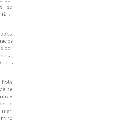
to por
ud de
ticas
medos;
nicios
os por
énica,
de los
 flota
parte
ento y
mente
l mar,
erminó