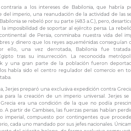
contraria a los intereses de Babilonia, que habría p
 del imperio, una reanudación de la actividad de las s
Babilonia se rebeló por su parte (483 a.C.), pero, desarti
 la imposibilidad de soportar al ejército persa. La rebel
continental de Persia, conminaba nuestra vida del imp
res y dinero que los reyes aqueménidas conseguían d
Por ello, una vez derrotada, Babilonia fue tratad
ipto tras su insurrección. La reconocida metrópol
k y una gran parte de la población fueron deportad
los había sido el centro regulador del comercio en to
taba.
ia, Jerjes preparó una exclusiva expedición contra Grec
a para la creación de un imperio universal. Jerjes se
Grecia era una condición de la que no podía prescind
. A partir de Cambises, las fuerzas persas habían perd
ito imperial, compuesto por contingentes que proced
perio, cada uno mandado por sus jefes nacionales. Únic