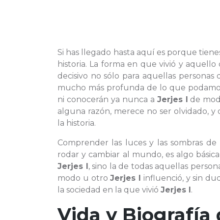
Si has llegado hasta aquí es porque tien
historia. La forma en que vivió y aquell
decisivo no sólo para aquellas persona
mucho más profunda de lo que podamosi
ni conocerán ya nunca a
Jerjes I
de modo
alguna razón, merece no ser olvidado, y
la historia.
Comprender las luces y las sombras de
rodar y cambiar al mundo, es algo básica
Jerjes I
, sino la de todas aquellas perso
modo u otro
Jerjes I
influenció, y sin du
la sociedad en la que vivió
Jerjes I
.
Vida y Biografía