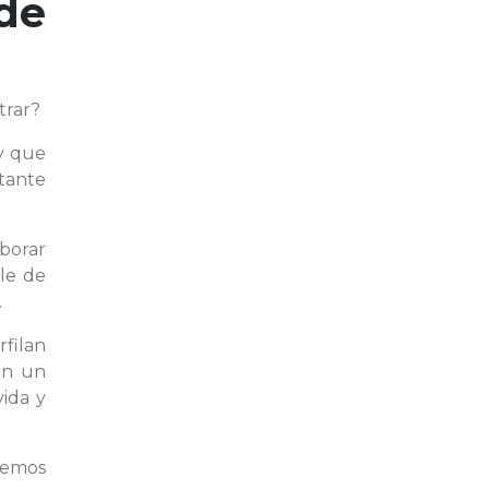
de
trar?
 y que
tante
borar
lle de
.
rfilan
en un
vida y
remos