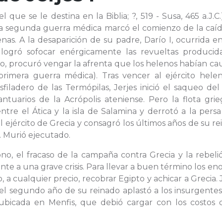
ue se le destina en la Biblia; ?, 519 - Susa, 465 a.J.C
a segunda guerra médica marcó el comienzo de la caíd
as. A la desaparición de su padre, Darío I, ocurrida e
 logró sofocar enérgicamente las revueltas producid
io, procuró vengar la afrenta que los helenos habían c
rimera guerra médica). Tras vencer al ejército hele
iladero de las Termópilas, Jerjes inició el saqueo del
tuarios de la Acrópolis ateniense. Pero la flota grie
re el Ática y la isla de Salamina y derrotó a la persa
el ejército de Grecia y consagró los últimos años de su r
s. Murió ejecutado.
ono, el fracaso de la campaña contra Grecia y la rebel
nte a una grave crisis. Para llevar a buen término los e
, a cualquier precio, recobrar Egipto y achicar a Grecia. 
 el segundo año de su reinado aplastó a los insurgente
ubicada en Menfis, que debió cargar con los costos 