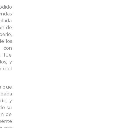
odido
endas
culada
ión de
erio,
e los
a con
i fue
os, y
do el
ia que
 daba
ir, y
ido su
en de
amente