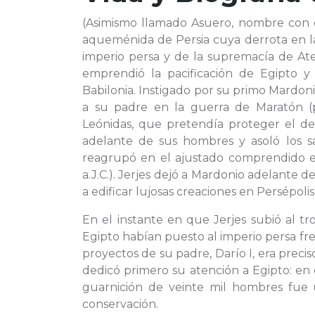
(Asimismo llamado Asuero, nombre con el q
aqueménida de Persia cuya derrota en l
imperio persa y de la supremacía de Aten
emprendió la pacificación de Egipto y
Babilonia. Instigado por su primo Mardon
a su padre en la guerra de Maratón (p
Leónidas, que pretendía proteger el desf
adelante de sus hombres y asoló los san
reagrupó en el ajustado comprendido ent
a.J.C.). Jerjes dejó a Mardonio adelante d
a edificar lujosas creaciones en Persépoli
En el instante en que Jerjes subió al tr
Egipto habían puesto al imperio persa fre
proyectos de su padre, Darío I, era preciso
dedicó primero su atención a Egipto: en
guarnición de veinte mil hombres fue 
conservación.