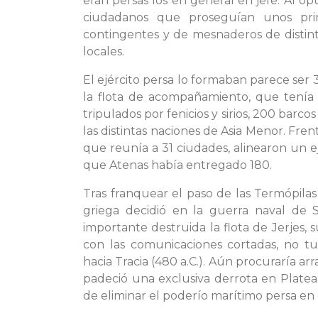
eran persas los en general en jefe. Al o
ciudadanos que proseguían unos princ
contingentes y de mesnaderos de distint
locales.
El ejército persa lo formaban parece ser
la flota de acompañamiento, que tenía l
tripulados por fenicios y sirios, 200 barc
las distintas naciones de Asia Menor. Frent
que reunía a 31 ciudades, alinearon un 
que Atenas había entregado 180.
Tras franquear el paso de las Termópilas 
griega decidió en la guerra naval de 
importante destruida la flota de Jerjes, 
con las comunicaciones cortadas, no 
hacia Tracia (480 a.C.). Aún procuraría arr
padeció una exclusiva derrota en Platea
de eliminar el poderío marítimo persa en 