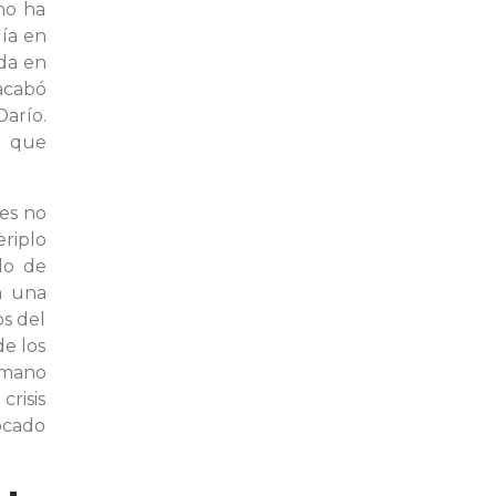
 no ha
día en
ida en
acabó
arío.
al que
jes no
riplo
do de
en una
os del
de los
ermano
crisis
bocado