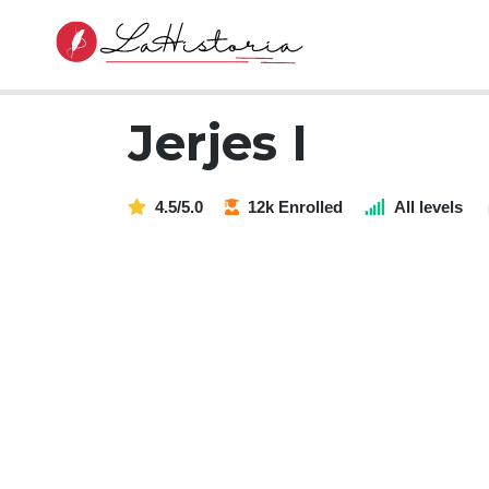
Jerjes I
4.5/5.0
12k Enrolled
All levels