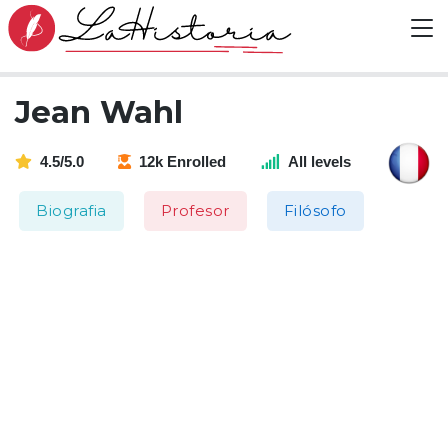
Jean Wahl
4.5/5.0
12k Enrolled
All levels
Biografia
Profesor
Filósofo