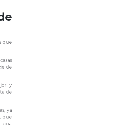
de
s que
casas
ie de
or, y
eta de
es, ya
, que
r una