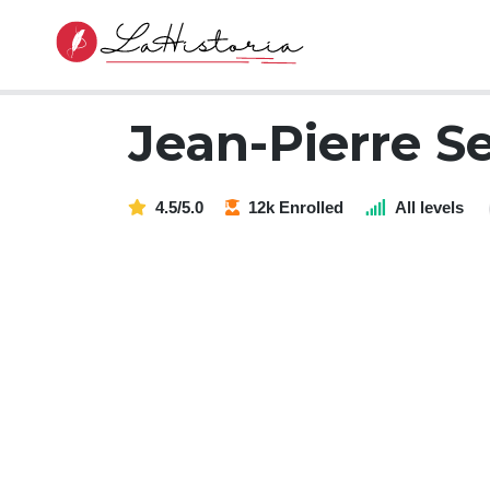
Jean-Pierre S
4.5/5.0
12k Enrolled
All levels