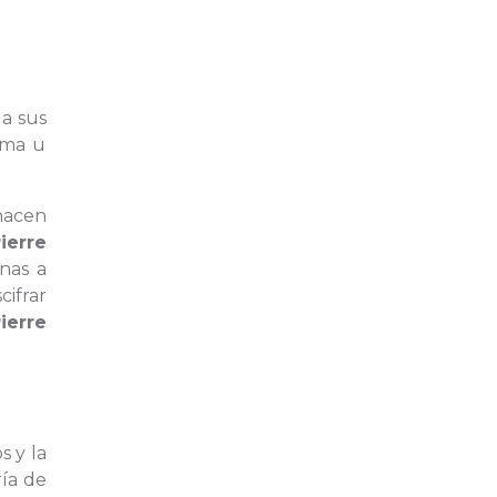
 a sus
rma u
hacen
ierre
onas a
cifrar
ierre
s y la
ría de