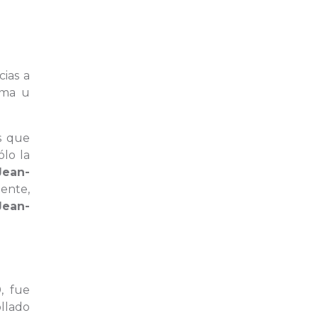
cias a
rma u
s que
lo la
Jean-
mente,
Jean-
, fue
ollado