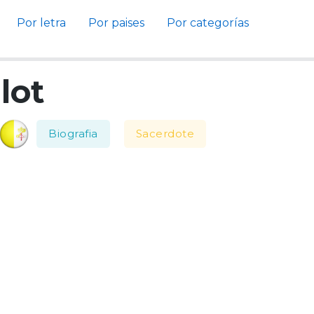
Por letra
Por paises
Por categorías
lot
Biografia
Sacerdote