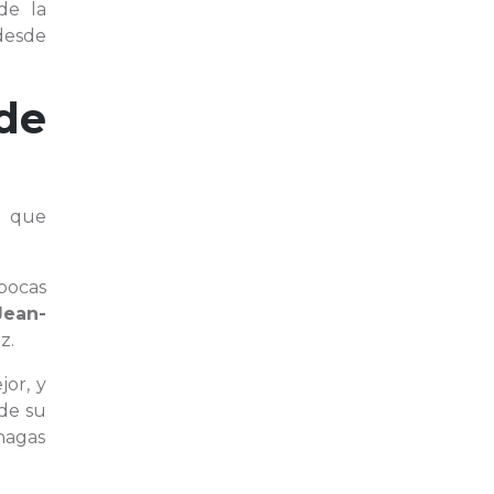
de la
 desde
de
n que
pocas
Jean-
z.
or, y
 de su
hagas