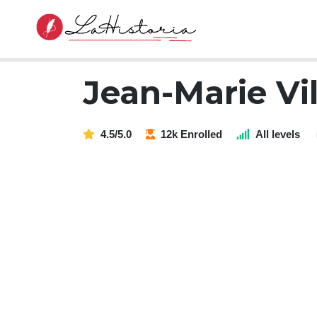
Jean-Marie Vil
4.5/5.0
12k Enrolled
All levels