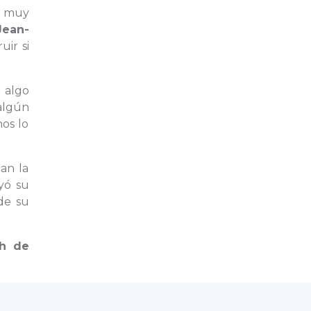
a muy
Jean-
ir si
 algo
 algún
os lo
an la
yó su
de su
ph de