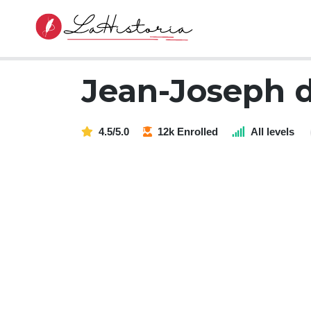
Jean-Joseph 
4.5/5.0
12k Enrolled
All levels