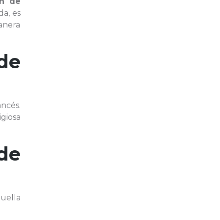
ph de
da, es
manera
de
ancés.
igiosa
de
uella