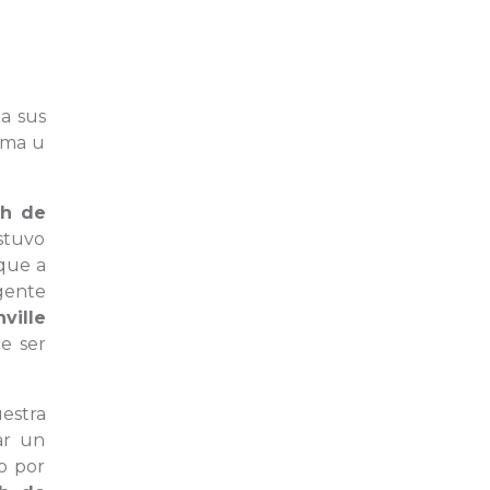
 a sus
rma u
ph de
estuvo
 que a
gente
ille
e ser
estra
ar un
o por