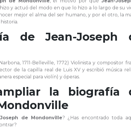
eph de Mondonville
, el motivo por qué
Jean-Jose
hizo y actuó del modo en que lo hizo a lo largo de su vi
nocer mejor el alma del ser humano, y por el otro, la 
istoria.
afía de
Jean-Joseph 
bona, 1711-Belleville, 1772) Violinista y compositor fr
ector de la capilla real de Luis XV y escribió música rel
nera especial para violín) y óperas.
ampliar la biografía 
Mondonville
-Joseph de Mondonville
? ¿Has encontrado toda aq
ontrar?