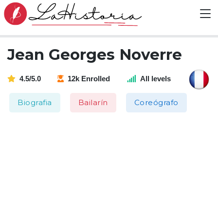
Jean Georges Noverre
4.5/5.0
12k Enrolled
All levels
Biografia
Bailarín
Coreógrafo