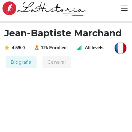
Jean-Baptiste Marchand
4.5/5.0
12k Enrolled
All levels
Biografia
General