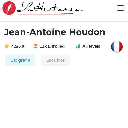
Jean-Antoine Houdon
4.5/5.0
12k Enrolled
All levels
Biografia
Escultor